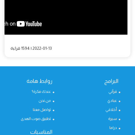
2022-01-13 | 1594 قراءة
البرامج
روابط هامة
قرآني
عندك فكرة؟
عبادي
من نحن
أخلاقي
تواصل معنا
سيرة
تطبيق صوت الهدى
دراما
المناسبات