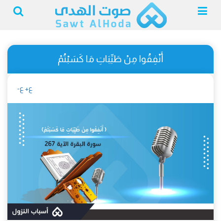
أَنْفِقُوا مِنْ طَيِّبَاتِ مَا كَسَبْتُمْ
ع+
ع-