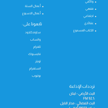
وثائقي
أعمال السنة
فقهي
أعمال الاسبوع
اجتماعي
عقائدي
تابعونا على :
الكتاب المسموع
ساوندكلاود
واتساب
تلغرام
فايسبوك
تويتر
انستغرام
يوتيوب
ترددات الإذاعة
البث الأرضي - لبنان
FM
:92.1
البث الفضائي : مدار النايل
سات 11603 أفقي /