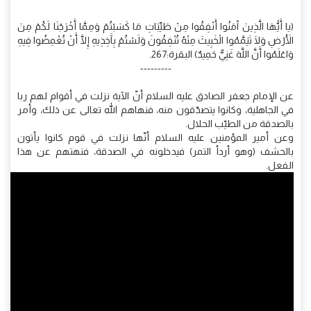
(يا أَيُّهَا الَّذِينَ آَمَنُوا أَنْفِقُوا مِنْ طَيِّبَاتِ مَا كَسَبْتُمْ وَمِمَّا أَخْرَجْنَا لَكُمْ مِنَ
الْأَرْضِ وَلَا تَيَمَّمُوا الْخَبِيثَ مِنْهُ تُنْفِقُونَ وَلَسْتُمْ بِآَخِذِيهِ إِلَّا أَنْ تُغْمِضُوا فِيهِ
وَاعْلَمُوا أَنَّ اللَّهَ غَنِيٌّ حَمِيدٌ) البقرة:267.
---------
عن الإمام جعفر الصادق عليه السلام أنّ الآية نزلت في أقوام لهم ربا
في الجاهلية، وكانوا يتصدّقون منه، فنهاهم الله تعالى عن ذلك، وأمر
بالصدقة من الطيّب الحلال.
وعن أمير المؤمنين عليه السلام أنّها نزلت في قوم كانوا يأتون
بالحشف (وهو أردأ التمر) فيدخلونه في الصدقة، فنهتهم عن هذا
الفعل.