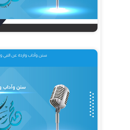
سنن وآداب واردة عن النبي وآل