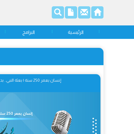
الرئيسية
البرامج
إنسان بعمر 250 سنة | بعثة النبي.. بداية الصّحوة 01