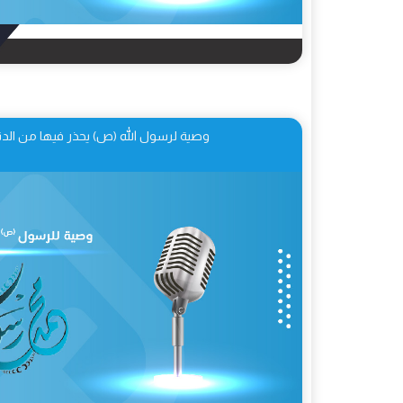
وصية لرسول الله (ص) يحذر فيها من الدني