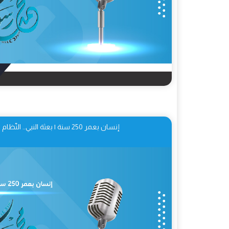
إنسان بعمر 250 سنة | بعثة النبي.. النّظام النموذجيّ للحكم 03