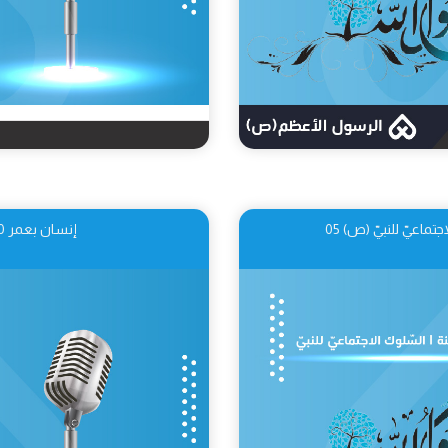
إنسان بعمر 250 سنة | حماية النّظام الإسلاميّ 06