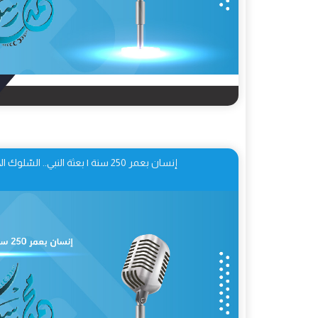
إنسان بعمر 250 سنة | بعثة النبي.. السّلوك الاجتماعيّ للنبيّ (ص) 05