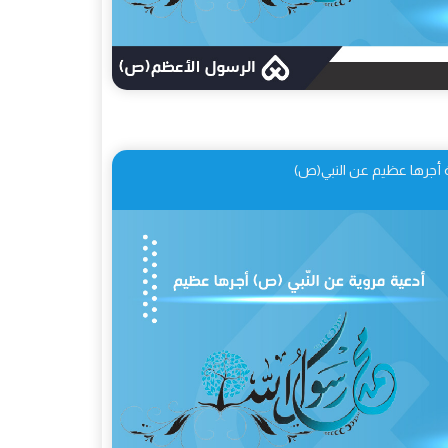
 أجرها عظيم عن النبي(ص)