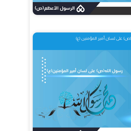
(ص) على لسان أمير المؤمنين (ع)