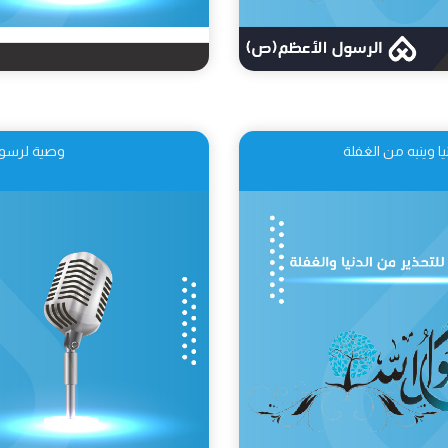
ا وينبه من الغفلة
وصية لرسول