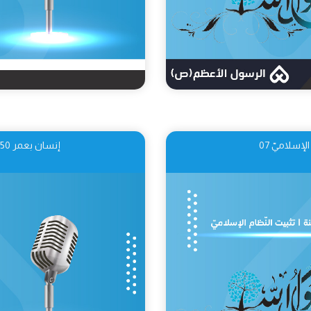
إنسان بعمر 250 سنة | مستقبل النّظام الإسلاميّ 08