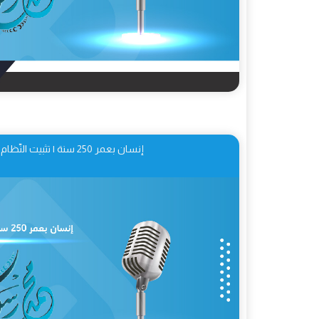
إنسان بعمر 250 سنة | تثبيت النّظام الإسلاميّ 07