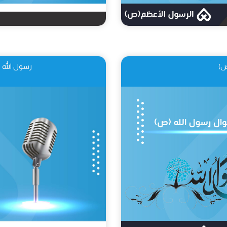
ص)
رسول الله 