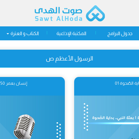
جدول البرامج
المكتبة الإذاعية
الكتاب و العترة
الرسول الأعظم ص
إنسان بعمر 250 سنة | بعثة النبي.. العمل السياسيّ 02