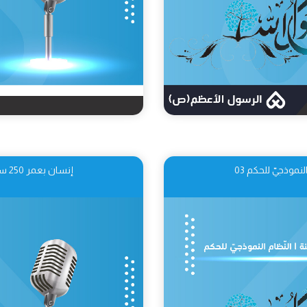
إنسان بعمر 250 سنة | بعثة النبي.. دعائم النّظام النموذجيّ 04