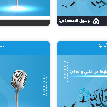
ه (ع)
أدعي