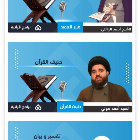
منبر العميد
حليفُ القرآن