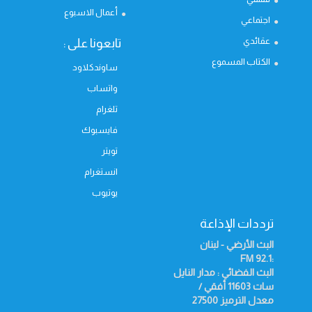
أعمال الاسبوع
اجتماعي
عقائدي
تابعونا على :
الكتاب المسموع
ساوندكلاود
واتساب
تلغرام
فايسبوك
تويتر
انستغرام
يوتيوب
ترددات الإذاعة
البث الأرضي - لبنان
FM
:92.1
البث الفضائي : مدار النايل
سات 11603 أفقي /
معدل الترميز 27500