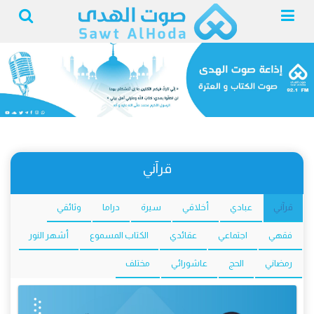
قرآني
قرآني
عبادي
أخلاقي
سيرة
دراما
وثائقي
فقهي
اجتماعي
عقائدي
الكتاب المسموع
أشهر النور
رمضاني
الحج
عاشورائي
مختلف