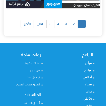
هدى ونور
1
2
3
4
5
التالي
الأخير
البرامج
روابط هامة
قرآني
عندك فكرة؟
عبادي
من نحن
أخلاقي
تواصل معنا
سيرة
تطبيق صوت الهدى
دراما
المناسبات
وثائقي
أعمال السنة
فقهي