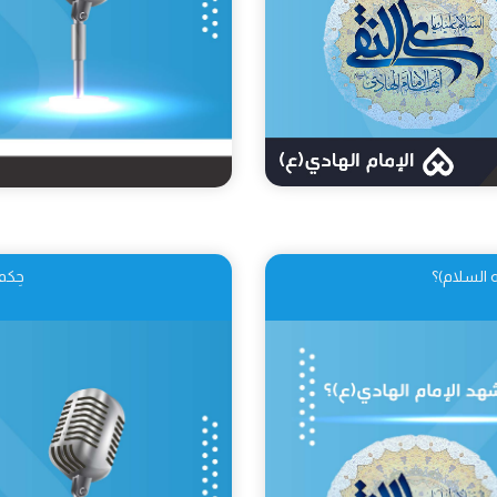
 السلام)؟
حِكم