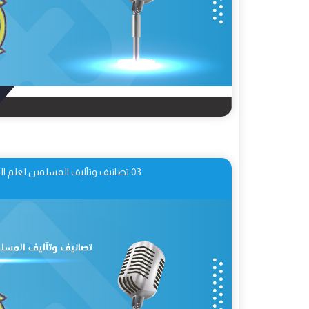
03 تصانيف وتآليف المسلمين لعلم الوقف والابتداء