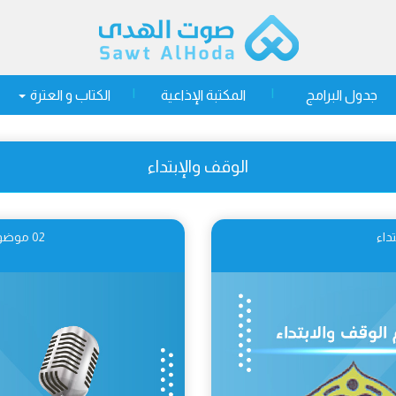
جدول البرامج
المكتبة الإذاعية
الكتاب و العترة
الوقف والإبتداء
02 موضوع علم الوقف والابتداء وأهميته