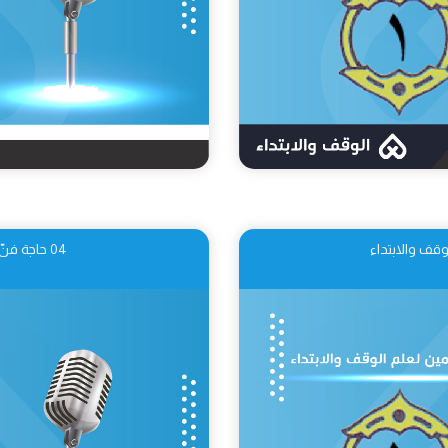
04 حاجة فنّ الوقف والابتداء إلى مختلف العلوم