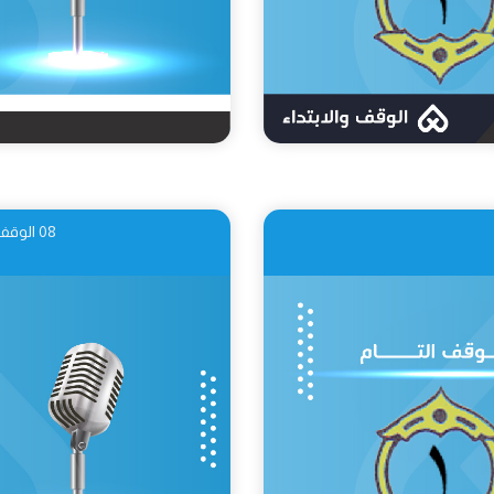
08 الوقف الكافي: تعريفه حكمه وعلامته