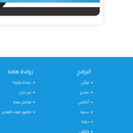
البرامج
روابط هامة
قرآني
عندك فكرة؟
عبادي
من نحن
أخلاقي
تواصل معنا
سيرة
تطبيق صوت الهدى
دراما
وثائقي