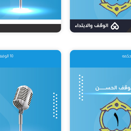
10 الوقف القبيح: تعريفه أنواعه وحكمه