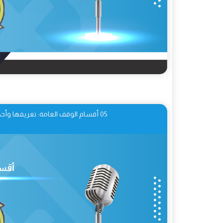
05 أقسام الوقف العامة: تعريفها وأحكامها عند القرّاء