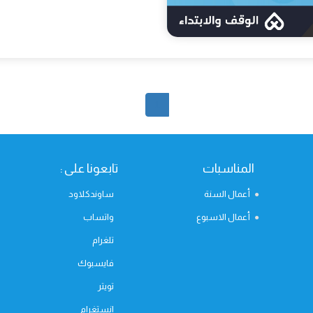
1
المناسبات
تابعونا على :
أعمال السنة
ساوندكلاود
أعمال الاسبوع
واتساب
تلغرام
فايسبوك
تويتر
انستغرام