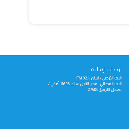
ترددات الإذاعة
البث الأرضي - لبنان :92.1
FM
البث الفضائي : مدار النايل سات 11603 أفقي /
معدل الترميز 27500