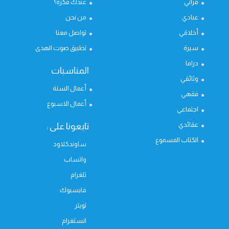
قرآني
عندك فكرة؟
عبادي
من نحن
أخلاقي
تواصل معنا
سيرة
تطبيق صوت الهدى
دراما
المناسبات
وثائقي
أعمال السنة
فقهي
أعمال الاسبوع
اجتماعي
عقائدي
تابعونا على :
الكتاب المسموع
ساوندكلاود
واتساب
تلغرام
فايسبوك
تويتر
انستغرام