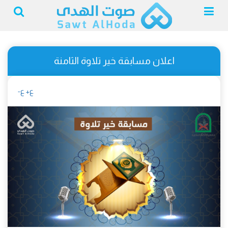
اعلان مسابقة خير تلاوة الثامنة
ع+
ع-