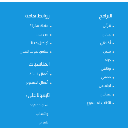
البرامج
روابط هامة
قرآني
عندك فكرة؟
عبادي
من نحن
أخلاقي
تواصل معنا
سيرة
تطبيق صوت الهدى
دراما
المناسبات
وثائقي
أعمال السنة
فقهي
أعمال الاسبوع
اجتماعي
عقائدي
تابعونا على :
الكتاب المسموع
ساوندكلاود
واتساب
تلغرام