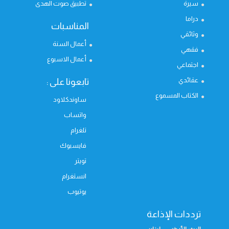
سيرة
تطبيق صوت الهدى
دراما
المناسبات
وثائقي
أعمال السنة
فقهي
أعمال الاسبوع
اجتماعي
عقائدي
تابعونا على :
الكتاب المسموع
ساوندكلاود
واتساب
تلغرام
فايسبوك
تويتر
انستغرام
يوتيوب
ترددات الإذاعة