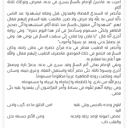
أُمرت به. فأحسّ الإمام بالسمّ يسري في بدنه، فمرض وتوعّك ثلاثة
أيّام..
فأحضر له السنديّ القضاة والعدول قبل وفاته ليشهدوا عند الناس
بأنّه ليس به علّة ولا مرض ولا ضرر، فالتفت عليه السلام إليهم فقال
لهم: "اشهدوا أنّي مقتول بالسمّ منذ ثلاثة أيّام، استشهدوا أنّي صحيح
الظاهر ولكنّي مسموم وسأحمرّ في آخر هذا اليوم حمرة".. وفي رواية
أخرى أنّه قال: "يا فلان ويا فلان، إنّي سقيت السمّ في يومي هذ، وفي
غدٍ يصفرّ بدني، وبعد غدٍ يسودّ وأموت".
وأحضر له الطبيب فنظر في يده فرأى خضرة في بطن راحته، وكان
السمّ قد اجتمع في ذلك الموضع، فانصرف الطبيب إليهم فقال: والله
هو أعلم بما فعلتم به..
وبقي الإمام يعاني ألم السمّ وقد سرى في بدنه، يحمرّ تارة ويصفرّ
أخرى ويسودّ ثالثة، حتّى حضر أجله واستقبل القبلة، وعرق جبينه، وسكن
أنينه، وفاضت روحه الطاهرة غريباً مظلوماً مسموماً..
رحم الله من نادى: وا كاظماه وا إماماه وا غريباه وا مسموماه..
وفي رواية أنّهم لفّوه في بساط وأُمر الفرّاشون أن يقعدوا عليه حتّى
قضى..
ايلوج وحده بالحبس ويلي عليه امن الخلق ما حد گرب وادنى
اليه
غمض اعيونه اومد رجله وايديه ومن الألم جسمه نحل
والقلب ذاب