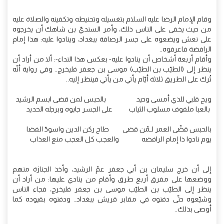
وقام الإمام الرضا عليه السلام بتغسيله وتحنيطه وتكفينه والصلاة عليه
من حيث يخفى على الناس ذلك، وأمر السنديّ بن شاهك أن يخرجوه
على نعش ويضعوه على جسر الرصافة ببغداد، وينادوا عليه: هذا إمام
الرافضة فاعرفوه..
وأقام أربعة أشخاص أن ينادوا عليه- بعكس هذا النداء-: ألا من أراد أن
ينظر إلى (الطيّب بن الطيّب) موسى بن جعفر فليخرج.. وفي رواية أنّه
تُرك على الطريق ثلاثة أيّام يأتي من يأتي فينظر إليه..
ويح قلبي للذي أمسى وحيد بالحبس لمن قضى ابسم الرشيد
بالعبا ملفوف مسلوب الثياب على الجسر جابوه وبرجله الحديد
بالحبس قضّى العمر لـمّن قضى طاح ركن الدين واسودّ الفضا
يوم نادوا ذا إمام الرافضه والعجب كل العجب منع العذاب
إلى أن خرج سليمان بن أبي جعفر عمّ الرشيد، وأخذ الجنازة منهم
ووضعها على مفرق أربع طرق وأقام من ينادي عليها: من أراد أن
ينظر إلى الطيّب بن الطيّب موسى بن جعفر فليخرج، فجاء الناس
وشيّعوه حتّى دفنوه في مقابر قريش ببغداد.. ودفنوه بقيوده كما
أوصى بذلك..