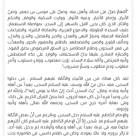
"أللهمّ صلّ على محمّد وأهل بيته، وصلّ على موسى بن جعفر، وصيّ
الأبرار، وإمام الأخيار، وعيبة الأنوار، ووارث السكينة والوقار، والحكم
والآثار، الذي كان يحيي الليل بالسهر إلى السحر، بمواصلة الاستغفار،
حليف السجدة الطويلة، والدموع الغزيرة، والمناجاة الكثيرة، والضراعات
المتّصلة الجميلة، ومقرّ النهى والعدل، والخير والفضل، والندى والبذل،
ومألف البلوى والصبر، والمضطهد بالظلم، والمقبور بالجور، والمعذّب
في قعر السجون وظلم المطامير، ذي الساق المرضوض بحلق القيود،
والجنازة المنادى عليها بذلّ الاستخفاف، والوارد على جدّه المصطفى
وأبيه المرتضى وأمّه سيّدة النساء، بإرثٍ مغصوب، وولاءٍ مسلوب، وأمرٍ
مغلوب، ودمٍ مطلوب، وسمٍّ مشروب".
لقد كان هناك من بين الأنبياء والأئمّة عليهم السلام ، من دخلوا
السجن، فقد دخل نبيّ الله يوسف عليه السلام السجن، بعيداً عن أهله
وأبيه وبلده، وقال: "ربّ السجن أحبّ إليَّ ممّا يدعونني إليه"2، ولكنّه لم
يكن وحيداً فريداً بل كان معه آخرون، كما ينصّ القرآن الكريم على ذلك.
وفي نهاية أمره خرج من السجن، وجمعه الله تعالى بأهله وأبيه
وإخوته..
والإمام الكاظم عليه السلام دخل السجن، وبالرغم من أنّ بعض الأئمّة
عليهم السلام قد سُجن إلّا أنّ الإمام الكاظم عليه السلام كان أكثرهم
مكوثاً فيه، في غربة، بعيداً عن أهله وعياله وأولاده، لم يدخل عليه أحد،
لا زائر يزوره، ولا عائد يعوده، وكان في ظلام دامس، في طامورة تحت