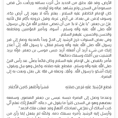
الأرض، وقد قيّد بحلق من الحديد حتّى أثرت بساقه ورضّت..حتّى قضى
مسموماً في السجن ولم يشاهد عياله ولا أولاده..
كان الإمام الكاظم عليه السلام ، يعلم بأنّه لا يعود إلى أرض جدّه،
وسوف يُدفن في بغداد، في أرض غربة، وقبل خروجه بأيّام قال لأخيه
عليّ بن جعفر: "يا عليّ، لا بدّ من أن تمضي مقادير الله فيَّ، ولي برسول
الله صلى الله عليه وآله وسلم ، أسوة، وبأمير المؤمنين وفاطمة
والحسن والحسين، عليهم السلام..
وفي بعض السنوات خرج الرشيد إلى الحجّ وبدأ بالمدينة وصار إلى قبر
رسول الله صلى الله عليه وآله وسلم فقال: يا رسول الله، إنّي أعتذر
إليك من شيء أريد أن أفعله، أريد حبس موسى بن جعفر، فإنّه يريد
التشتيت بين أمّتك وسفك دمائها!!
فأمر بالقبض على الإمام عليه السلام وكان قائماً يصلّي عند رأس النبيّ
صلى الله عليه وآله وسلم ، فقطع عليه صلاته، وحُمل وهو يبكي ويقول:
إليك أشكو يا رسول الله.. وقُيّد، وجعله في قبّة على بغل، وبعث به إلى
البصرة..
قَطَعَ الرَّشِيْدُ عَلَيْهِ فَرْضَ صَلَاتِهِ قَسْراً وَأَظْهَرَ كَامِنَ الْأَحْقَادِ
وعندما وصل إلى البصرة حبسه عيسى بن جعفر المنصور، وسمعه
بعضهم وهو في السجن كثيراً ما يقول في دعائه: "أللهمّ إنّك تعلم أنّي
كنت أسالك أن تفرّغني لعبادتك، أللهمّ وقد فعلت فلك الحمد".
وأرسل إليه الرشيد يأمره بسفك دمه، ولكنّه لم يفعل لِمَا رأى من