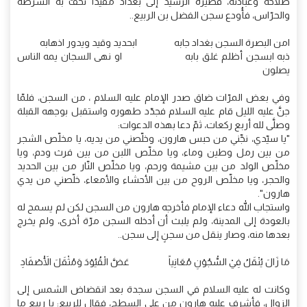
صلاحه وعبادته، فصيّره الرشيد إلى بغداد مقيّداً تحفّ به الشرطة
والحرّاس، فأُودع سجن الفضل بن الربيع..
امن البصرة السجن بغداد جابه ابحديد وقيد ويدور اذهابه
ذبه ابسجن أظلم غلق بابه او نهى السجان يمه الناس
يصلون
وفي بعض المرّات ضاق صدر الإمام عليه السلام ، من السجن، فلمّا
جنَّ عليه الليل قام عليه السلام فجدّد طهوره واستقبل بوجهه القبلة
وصلَّى لله أربع ركعات، ثمّ دعا بهذه الدعوات:
"يا سيّدي، نجِّني من حبس هارون، وخلّصني من يديه، يا مخلّص الشجر
من بين رمل وطين وماء، ويا مخلّص اللبن من بين فرث ودم، ويا
مخلّص الولد من بين مشيمة ورحم، ويا مخلّص النّار من بين الحديد
والحجر، ويا مخلّص الروح من بين الأحشاء والأمعاء، خلّصني من يدي
هارون".
واستجاب الله دعاء الإمام فأخرجه هارون من السجن لكن لم يسمح له
بالعودة إلى المدينة، ولم يلبث أن أدخله السجن مرّة أخرى، ولم يخرج
بعدها منه، وصار ينقل من سجنٍ إلى سجن..
مَا زَالَ يُنْقَلُ فِيْ السُّجُوْنِ مُعَانِياً عَضَّ الْقُيُوْدَ وَمُثْقَلَ الْأَصْفَادِ
وكانت له عليه السلام في السجن سجدة بعد انقضاض الشمس إلى
الزوال، فأشرف عليه هارون من على السطح، فقال للربيع: يا ربيع ما