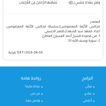
وَقَبْرٍ بِبَغْدَادَ لِنَفْسٍ زَكِيَّةٍ تَضَمَّنَهَا الرَّحْمَنُ فِيْ الْغُرُفَاتِ
المصدر
مجالس الأئمة المعصومين2،سلسلة مجالس الأئمة المعصومين،
اعداد معهد سيد الشهداء للمنبر الحسيني
1- من قصيدة للشيخ أحمد العسيليّ العامليّ.
2- سورة يوسف الآية 33.
2024-06-04 | 1247 قراءة
البرامج
روابط هامة
قرآني
عندك فكرة؟
عبادي
من نحن
أخلاقي
تواصل معنا