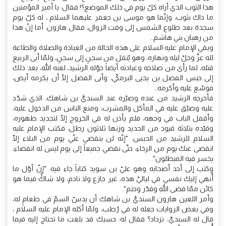
هذا الثوب الذي أراه كلّ يوم في ذلك الموضع؟! فقال: يا أمير المؤمنين
ما ذاك بثوب، وإنّما هو موسى بن جعفر عليهما السلام ، له كلّ يوم
سجدة بعد طلوع الشمس إلى وقت الزوال، فقال هارون: أما إنّ هذا
من رهبان بني هاشم..
وبقي الإمام عليه السلام على هذه الحالة من العبادة والصلاة والطاعة
لله عزَّ وجلَّ ليله ونهاره، وهو يُنقل من سجنٍ إلى سجنٍ، ولمّا أبى الربيع
قتله، لما رأى من صلاحه وعبادته أيضاً حوّله الرشيد، لعنه الله، بعد ذلك
إلى حبس الفضل بن يحيى البرمكيّ، وأبى الفضل إلّا أن يكرمه أيض،
فوسّع عليه وأكرمه..
فأخرجه الرشيد من عنده وصيّره عند السنديَّ بن شاهك، الذي شدّد
عليه وضيّق عليه في المأكل والمشرب، ومنع الناس من الدخول عليه،
وأقفل الباب في وجهه، فلم يأذن له في الخروج إلّا لتجديد طهوره،
وقيّده بثلاثة قيود من الحديد وزنها ثلاثون رطل، فكتب الإمام عليه
السلام للرشيد من الحبس: "إنّه لن ينقضي عنّي يوم من البلاء إلّا
انقضى عنك يوم من الرخاء، حتّى نقضي جميعاً إلى يوم ليس له انقضاء،
يخسر فيه المبطلون".
وكتب إلى أحد أصحابه وهو عليّ بن سويد كتاباً جاء فيه: "إنّ أوّل ما
أُنهي إليك نفسي في لياليَّ هذه، غير جازع ولا نادم، ولا شاكٍّ فيما هو
كائن ممّا قضى الله وقدّر وحتم".
وأمر اللعين هارون السنديَّ بن شاهك أن يدسّ السمّ في طعامٍ له،
وفي بعض الروايات جعله له في رُطب، ولمّا أكله الإمام عليه السلام ،
قال له السنديّ: تزداد؟ فقال له: حسبك قد بلغت ما تحتاج إليه فيما