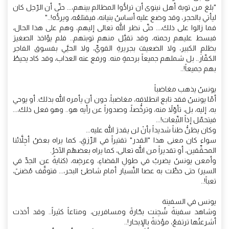
"بلغ من توبة أهل نينوى أن ترادُّوا المظالم بينهم،... حتّى أن الرّجل كان
ليأتي بالحجر، وقد وضع عليه أساسُ بنيانه، فيقتلعُه، ويردُّه!.."
فما زالوا على ذلك،... حتّى نظر الله تعالى إليهم، وهم على هذا الحال،
فبسط عليهم رحمته، وقد تقبَّل منهم توبتهم.. فلم يؤاخذ الصغيرَ
بظلمِ الكبير، ولا الضعيفَ بجريرةِ القويِّ، ولا الحييَّ بفسوق الفاجر
الكفّار.. بل شملهم جميعاً برحمةٍ منه. ورفع عنه العذاب، وقد كاد يحيطُ
بهم جميعاً!..
يونسُ يذهب مغاضباً
أمّا يونسُ فقد تابع انطلاقه، مغاضباً، دون أن يأمره الله بذلك. أو يوحي
به، إليه، بل، تأوّلاً منه، وترخُّصاً، وصدوراً عن رأيه هو.. وهو فعل ذلك،...
فيتحمّل إذاً التّبعات!...
وكان يظنُّ ظناً شديداً بأنْ لن يقدرَ الله عليه...
سواء كان معنى هذا "القدر" تقتيراً في الرِّزقِ، كما يراه بعضُ أجِلاَّئنا
المحقِّقين، أو تقديراً من الله تعالى، كما يراه بعضهُم الآخرُ.
وأمعن يونسُ يضربُ في طولِ الفضاءِ، وعرضِه، (كنايةً عن الجدِّ في
السير) حتى حطَّت به عصا التَّسيار أمام شاطئ البحر،... فتوقَّف مُضنىً،
تعباً!..
يونس في السفينة
وشاهد سفينةً شُحِنت بحّارةً ومسافرين، ومتاعاً كثيراً.. وقد أخذت
أشرعتُها ترتفعُ، مؤذنةً بالإبحار!..