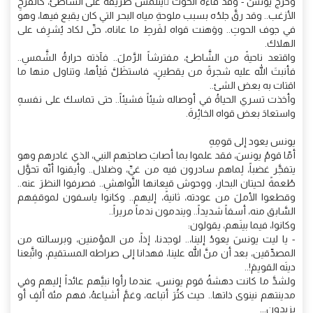
وخرج يونسُ - وقد قاءه الحوت ُيتلمَّس طريقَه على الشاطئ، كالفرخِ
الأزغب.. وقد رقَّ جلدُه بسبب ملوحةِ مياه البحر التي كان يقبع فيها، وهو
في جوف الحوتِ.. ووَهنت قواه لفَرطِ ما عاناه، حتّى لكاد يُشرِف على
الهلاك.
واقتعد ناحيةً من الشَّاطئ، مفترشاً الرَّملَ.. فآذته حرارةُ الشَّمسِ..
فأنبتَ الله عليه شجرةً من يقطينٍ، فاستظَلَّ فَيْأها، وتناول منها ما
اقتات به بعض الشئ..
وأخذت تسري الحياةُ في أوصاله شيئاً فشيئاً.. حتى تماسك على نفسهِ
واستعادَ بعض قواه الخائِرةَ.
يونس يعود إلى قومِهِ
أمّا قومُ يونسَ، فقد علموا بما أصابَ صاحبَهم النبي، الذي غادرهم وهو
يتفجَّر غضباً، لِماهم سادرون فيه من غيِّ، وضلال.. وأيقنوا أنّه تحوَّل
طُعمةً لحيتان البحار، ووحوش قيعانها النَّواهشِ.. فصرفوا النظرَ عنه..
وقطعوا الأملَ من عودته، ثانيةً، إليهم.. وكانوا ياسفون لموقفِهم
السَّابق منه، أسفاً شديداً.. ويندمون ندماً مريراً..
وكانوا، فيما بينَهم، يقولون:
- يا ليت يونسَ يعودُ إلينا،.. لوجدنا، إذاً، من المؤمنين، وبرسالته من
المصدِّقين، بعد أن منَّ الله علينا، فهدانا إلى صراطه المستقيم، واتَّبعنا
دينَه القويمَ!..
ولشدَّ ما كانت دهشةُ قوم يونس، عندما رأوا نبيَّهم عائداً إليهم وفي
مدينتهم نينوى ذاتها.. حيث كثُرَ أتباعه، وغمَّ أشياعهُ، فهم مئة ألفٍ أو
يزيدون...