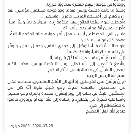
ووجدوا في عودته إليهم معجزةً سماويَّةً كبرى!..
ولشَدَّ ما كانت دهشةُ يونسَ عندما وجد قومَه مسلمين مؤمنين، بعد
أن تركهم، في أمسهم القريب، كافرين فاسقين!..
وأحاطت نينوى بنبيِّها العائدِ إليها، مكرِّمةً إياه، رسولاً كريماً، ونبيَّاً أميناً..
وأدرك يونسُ أنَّهُ قد استعجلَ أمر ربِّه..
وليس للنبي المصطفى أن يستعجل أمر مولاه، فلله الحكمة البالغةُ،..
وهكذا كان ليونس ما كان!..
ولو طالت أناتُه قليلاً لتوصَّل إلى حمدي العُقبى، وجميلِ المال، ولوفَّر
على نفسه عناءً كثيراً، وابتلاءً عظيماً..
{إنّ الله بالِغُ أمرِهِ قد جعل الله لِكُلِّ شئٍ قدراً}
ولنُصغ خاشعين إلى الله تعالى يوجز لنا قصة يونسَ، هذه، بالكلم
المعجز، المتجلِّي في هذه الآية من الذّكر الحكيم:
بسم الله الرحمن الرحيم
{وإنّ يونُسَ لمن المُرسلين. إذ أبق الى الفُلكِ المشحون. فساهم فكان
من المدحضين. فالتقمهُ الحوتُ وهو مُليمٌ. فلولا أنّهُ كان من
المسبِّحين. للَبِثَ في بطنهِ إلى يومِ يُبعثُون. فنبذناهُ بالعراءِ وهو سقيمٌ.
وأنبتنا عليه شجرةً من يقطينٍ. وأرسلناه إلى مئة ألفٍ أو يزيدون. فآمنوا
به فمتّعناهُم إلى حينٍ}.
صدق الله العلي العظيم
2020-07-28 | 2063 قراءة