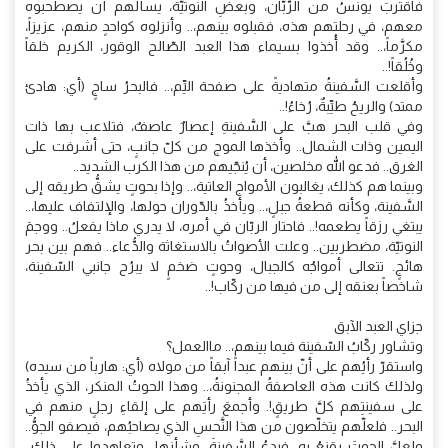
فاقتربَ يونسُ من الرُّبَّان، وبعضِ النوتيَّة، يسألهم أن يصطحبوه
معهم، في رحلتهم هذه، فقبلوه بينهم،.. وأنزلوه كواحدٍ منهم، عزيزاً،
مكرَّماً،.. وقد أُخذوا بسيماء هذا العبد الصّالح الوقور، الكريم خلقاً
وخُلُقاً!..
وأقلعت السَّفينةُ متهاديةً على صفحة اليِّم،.. فالبحرُ ساجٍ (أي: هادئ
ممتد) والريحُ طيِّبةٌ، رُخاءُ!..
وفي قلب البحر هبَّ على السَّفينةِ إعصارٌ عاصفٌ، فتلاعب بها ذات
اليمين وذات الشمال.. وأخذها الموج من كلّ جانبٍ، حتى أشرفت على
الغرق.. فدعو الله مخلصين، أن يُنجّيهم من هذا الكرب الشديد..
وبينما هم كذلك، يغالبون الأمواج العاتية،.. وإذا بحوتٍ يشقُّ طريقه إلى
السَّفينة، وكأنه قطعةُ جبلٍ،.. ويأخذُ بالدّوران حولها، والإلتفاف عليها،..
يبتغي رزقاً يطعمه!.. فاحتار الربّان في أمره، لا يدري ماذا يفعلُ.. ووجمَ
النوتيّة، مضطربين.. وعلت الأصواتُ بالاستغاثة والدُّعاء.. فهم بين بحر
هائجٍ. تتعالى أمواجُه كالجبال، وحوتٍ ضخمٍ لا يبرُح جانبي السّفينة،
شاخصاً بعنقه إلى من فيها من ركّاب!..
جزاي العبد الآبق
وتشاور ركّابُ السّفينة فيما بينهم،.. ماالعمل؟
واستقرّ رأيُهم على أنّ بينهم عبداً آبقاً من مولاه (أي: هارباً من سيده)
ولذلك كانت هذه العاصفةُ المجنونةُ،.. وهذا الحوتُ المنكر، الذي يأخذُ
على سفينتِهم كلَّ طريقٍ!. وأجمعَ رأيَهم على إلقاءِ رجلٍ منهم في
البحر.. فلعلّهم يتخلّصون من هذا النَّحسِ الذي يصاحبُهم، فيصفو الجوُّ..
ولعلَّ الحوتَ يقنعُ به، فيدعُ السَّفينةَ، وشأنها.. وتعاهدوا على ذلك..