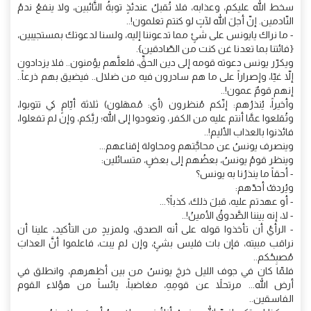
سخط الله عليكم، وعذابه، فلا تُقبلُ عندئذٍ توبةُ التَّائبين، ولا ينفعُ ندمُ
النّادمين. إنّ أجلَ الله لآتٍ لو كنتم تعلمون!..
- ما نراك يايونس على شئٍ مما تدعوننا إليه، ولسنا لدعوتك بمستجيبين،
{فائتنا بما تعدنا غن كنت من الصّادقين}.
ويكرّر يونس دعوته قومه إلى دين الحقِّ، فلعلَّهم يؤمنون.. فلا يزدادون
إلاّ غيّا، وإصراراً على ما هم سادرون فيه من ضلال.. فيضيق بهم ذرعاً..
إنهم قومٌ عمون!..
وأخيراً، يُنذرُهم: إنّكم مُنظرون (أي: مُمهَلون) ثلاثة أيّامٍ كي تتوبوا،
وتُقلعوا عمَّا أنتم عليه من الكفر، وتعودوا إلى الله؛ ربَّكم، وإن لم تفعلوا،
فائذنوا بالعذاب الأليم!..
وينصرف يونسُ عن محاجَّتهم ومحاولة إقناعهم...
وينظر قومُ يونسُ، بعضُهم إلى بعضٍ، متسائلين:
- أحقاً ما ينذرُنا به يونس؟
ويُردفُ أحدّهم:
- أو عهدتم عليه، قبلَ ذلك، كذباً؟...
- لا، إنه بيننا الصَّدوقُ الأمينُ!..
- الرأيُ أن تأخذوا قوله على أنه الصدق، ولمزيدٍ من التأكيد، علينا أن
نراقب مبيته، فإن بات فليس بشئٍ، وإن لم يبت، فاعلموا أنَّ العذابَ
مُصبِحُكم..
فلمّا كان في جوف الليل خرجَ يونسُ من بين أظهرهم، وانطلق في
أرض الله... مرتحلاً عن قومِهِ، مغاضباً، يائساً من هؤلاء القوم
الفاسقين..