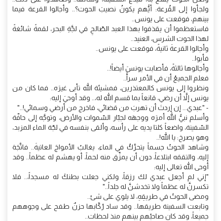
ولجأوا إلى القُرعة: أيُّهم يكونُ نصيبَ الحوت؟.. وأجالوا القرعة فيما
بينهم، فوقعت على يونس..
فاستعظموا أن يقذفوا بهذا العبد الصّالحِ في لجَّةِ البحر، لقمةً شائغةً
لهذا الحوت الشرس، العنيد..
وأجالوا القرعةَ ثانيةً، فوقعت على يونس..
فأبوا..
وأجالوها ثالثةً، فأصابت يونسَ أيضاً!..
فعلم الجميعُ أن في الأمر سراًّ..
ونظروا إلى يونس كالمعتذرين، فمشيئة الله تأبى غيرَه.. فما كان من
يونس إلاَّ أن رضي، قانعاً بما قسم الله له،.. وقد أوحيَ إليه:
- "عبدي... إن إردتَ أن تهربَ من قضائي، فاخرج من أرضي وسمائي!.."
وأسلم نبيُّ الله أمرَه ووجهَه لجبّار السّموات والأرض، وتوجَّه إلى حافّة
السّفينة، واضعاً كلتا يديه على رأسه، وألقى بنفسه في لجّة الماء المزبد،
وهو يصرخ: يا الله!..
وشاهد الحوتُ جسماً يتحرَّكُ في الماء، يغالبُ الأمواجَ العاتيةَ.. فاتَّجَهَ
إليه، والتقمَه ابتلاعاً، دون أن يمزِّق منه لحماً، أو يهشم له عظماً.. وقد
أوحى الله تعالى إليه:
"إني لم أجعل عبدي لك رزقاً، ولكني جعلت بطنكَ له مسجداً،.. فلا
تكسرنَّ له عظماً ولا تخدشنَّ له جلداً.."
ومضى الحوتُ في طريقِهِ، لا يلوي على شئ..
وتابعت السفينة طريقها.. وقد ساد رُكّابها حزنٌ طفح على وجوههم
جميعاً، وقد كان صاحبُهم بينهم منذ لحظات..