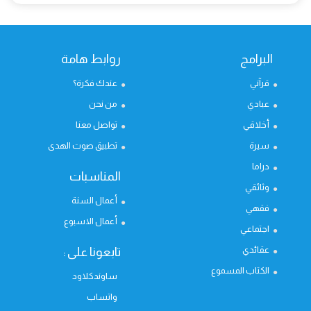
البرامج
روابط هامة
قرآني
عندك فكرة؟
عبادي
من نحن
أخلاقي
تواصل معنا
سيرة
تطبيق صوت الهدى
دراما
المناسبات
وثائقي
أعمال السنة
فقهي
أعمال الاسبوع
اجتماعي
عقائدي
تابعونا على :
الكتاب المسموع
ساوندكلاود
واتساب