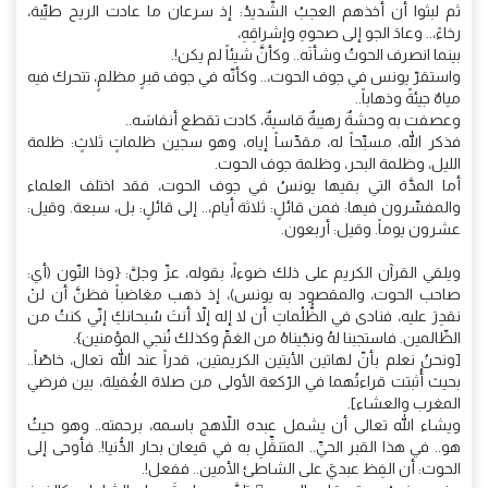
ثم لبثوا أن أخذهم العجبُ الشّديدُ: إذ سرعان ما عادت الريح طيِّبة،
رخاءً،.. وعادَ الجو إلى صحوهِ وإشراقِهِ،
بينما انصرف الحوتُ وشأنَه.. وكأنَّ شيئاً لم يكن!.
واستقرّ يونس في جوف الحوت،.. وكأنّه في جوف قبرٍ مظلمٍ، تتحرك فيه
مياهٌ جيئةً وذهاباً..
وعصفت به وحشةٌ رهيبةٌ قاسيةٌ، كادت تقطع أنفاسَه..
فذكر الله، مسبِّحاً له، مقدِّساً إياه، وهو سجين ظلماتٍ ثلاثٍ: ظلمة
الليل، وظلمة البحر، وظلمة جوف الحوت.
أما المدَّة التي بقيها يونسُ في جوف الحوت، فقد اختلف العلماء
والمفسِّرون فيها: فمن قائلٍ: ثلاثة أيام،.. إلى قائلٍ: بل، سبعة. وقيل:
عشرون يوماً. وقيل: أربعون.
ويلقي القرآن الكريم على ذلك ضوءاً، بقوله، عزّ وجلَّ: {وذا النّون (أي:
صاحب الحوت، والمقصود به يونس)، إذ ذهب مغاضباً فظنَّ أن لنْ
نقدِرَ عليه، فنادى في الظُّلُماتِ أن لا إله إلاّ أنتَ سُبحانكِ إنّي كنتُ من
الظّالمين. فاستجبنا لهُ ونجّيناهُ من الغمِّ وكذلك نُنجي المؤمنين}.
[ونحنُ نعلم بأنّ لهاتين الأيتين الكريمتين، قدراً عند الله تعال، خاصّاً..
بحيث أُثبتت قراءتُهما في الرّكعة الأولى من صلاة الغُفيلة، بين فرضي
المغرب والعشاء].
ويشاء الله تعالى أن يشمل عبده اللاّهج باسمه، برحمته.. وهو حيثُ
هو.. في هذا القبر الحيِّ.. المتنقِّلِ به في قيعان بحار الدُّنيا!. فأوحى إلى
الحوت: أن الفِظ عبديَ على الشاطئ الأمين.. ففعل!.