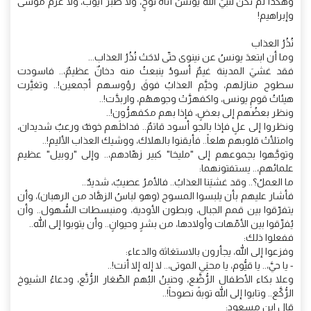
وهكذا لم تكن لنبيِّ الله يونسُ أناةُ نوحٍ، ولا صبرُ أيوبَ، ولا عزمُ موسى
وإبراهيم!
نُذُرُ العذاب
وما أن ابتعدَ يونسُ عن نينوى حتّى لاحَتْ نُذُرُ العذاب...
فقد غشيَ المدينة غيمٌ أسودُ ينبعثُ منه دخانٌ عظيمٌ،.. فاسودت
سطوح منازلهم، وخيَّم العذابُ فوقَ رؤوسهم أجمعين!.. وتغيَّرت
هيئاتُ قومِ يونس، واكفهرَّتْ وجوههُم، واربدَّت!..
ونظر بعضُهم إلى بعضٍ، فإذا بهم مكفهرُّون!..
ونظروا إلى علٍ فإذا بالجو أسود قاتمٌ.. فداخلَهم خوفٌ ورعبٌ شديدان،
وامتلأتْ قلوبهم هلعاً.. فأيقنوا بالهلاك، ووشيك العذاب الأليم!..
وتوجَّهوا بجموعهم إلى "مليخا" كبير زهّادهم،.. وإلى "روبيل" عظيم
علمائهم،.. يستفتونهما:
ما العملُ؟.. وقد غشيَنا العذابُ.. فالأمرُ عصيبٌ، شديدٌ..
فأشار عليهم بأن يلبسوا المسوح (وهو لباسُ الزهَّاد من الرهبان)، وأن
يتفرّقوا بين قمم الجبال، وبطون الأودية، ومنبسطات السُّهول.. وأن
يُفرِّقوا بين الأمّهات وأولادها، من بشرٍ وحيوانٍ.. وأن يتوبوا إلى الله..
ففعلوا ذلك:
وفزعوا إلى الله، يجأرون بالاستغاثة والدعاء:
- يا حيَّ،.. يا قيُّوم، يا محييَ الموتى،.. لا إله إلا أنت!..
وعلا بكاء الأطفال الرُّضَّع، وحنينُ البُهم الصِّغار الرُّتَّع، ودعاءُ الشيوخ
الرُّكَّع.. وتابوا إلى الله توبةً نصوحاً!..
قال ابن مسعود: