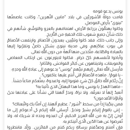
يونس يدعو قومه
قامت دولةُ الأشوريِّين في بلاد "مابين النَّهرين"، وكانت عاصمتُها
"نينوى" بأرضِ الموصلِ.
وكانوا يهتمُّونَ بزراعةِ الأرضِ، اهتمامَهم بالعزوِ والتوسُّعِ، شأنهم في
ذلك شأنُ جميعِ شعوب تلك الحقبةِ من التَّاريخ.
وإلى جانب ذلك، فقد كانوا وثنيِّيين، يعبدونَ الأصنامَ. وارتفعت الأصنامُ
في بيوتِ عبادّتِهم، وفي مدينة نينوى بشكلٍ خاصٍّ وتقرّبوا إليها
بالعبادة والطّاعة، متّخذين منها آلهةً من دون الله تعالى.
وأباحوا لأنفسهم كلَّ حرامِ.. فكانوا لايتورعون عن ارتكاب المعاصي
والموبقات، ولايتناهون عن كبائر الفواحش، والآثام!.
فأرسل الله تعالى إليهم نبيَّهم "يونس" يدعوهم إلى عبادةِ الله وحدِهِ:
- يا قومُ!.. ماهذه الأصنامُ التي أنتم عليها عاكفون؟..
إنَّ ربَّكم الله خالقُ كلِّ شئٍ، فتوبوا إليه، واعبدوهُ، يمتِّعكم متاعاً حسَناً..
- ماهذا الهذرُ يا يونس، وما هذا البهتانُ الذي تأتينا به؟
أنعبدُ إلهاً لا نعرفُه، ولا نراهُ، ونذرُ آلهتنا التي نشأنا على عبادتها نحنُ
وآباؤنا الأقدمون؟
فمن ينجِّينا إذاً من سخط "أشور"، عظيم آلهتنا، إن آمنّا بك واتّبعناك؟
- إنني ياقومُ إليكم بشيرٌ ونذيرٌ.. أرسلني الله إليكم كي أدعوكم إلى ما
أوحيَ إليَّ به من الله العزيز الحكيم، أن اعبدوه وحده لا شريك له، ولا
تُعرضوا عن هذا الدّين الّذي أتيتكم به.
فإن آمنتم وصدَّقتم برسالةِ ربكم كنتم من الفائزين.. وإلاّ، فانتظروا