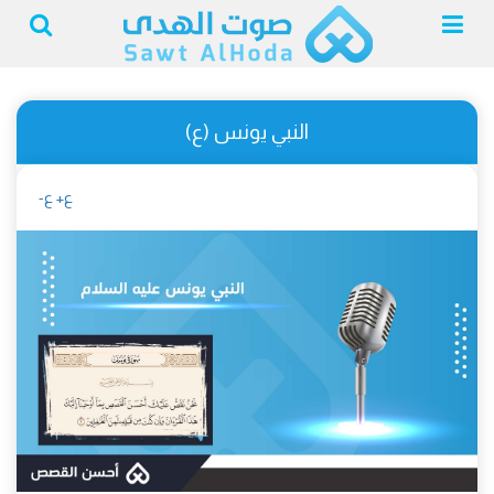
النبي يونس (ع)
ع+
ع-