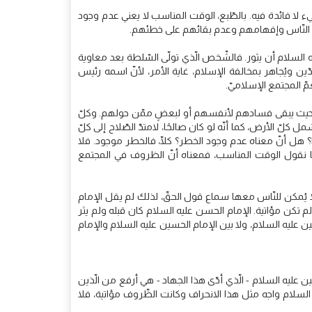
شيء لا فائدة فيه. بالطّبع، الوقت المناسب لا يعني عدم وجود
ء إلى النّاس وإفهامهم وعدم بقائهم على خطئهم.
 السلام أن يثور. فالشّخص الّذي تولّى السّلطة بعد معاوية
ّين ويُجاهر بمخالفة الإسلام، غاية الأمر، لأنّ اسمه رئيس
مّ المجتمع الإسلاميّ.
اديّين حيث يبقى فسادهم لأنفسهم أو لبعضٍ ممّن حولهم. وكلّ
الأرض، كما أنّه لو كان صالحًا، لامتدّ الصّلاح إلى كلّ
 هل أنّ معناه عدم وجود الخطر؟ كلّا، فالخطر موجود. فلا
ما نقول الوقت المناسب، فمعناه أنّ الظروف في المجتمع
 يُمكن للنّاس معها سماع قول الحقّ، لذلك لم يقل الإمام
لم تكن مؤاتية. الإمام الحسن عليه السلام كان قبله ولم يثر
ين عليه السلام، ولا بين الإمام الحسين عليه السلام والإمام
ن عليه السلام - الّذي أدّى هذا الجهاد - هي أرفع من الّذين
السلام واجه مثل هذا الانحراف وكانت الظّروف مؤاتية، فلا