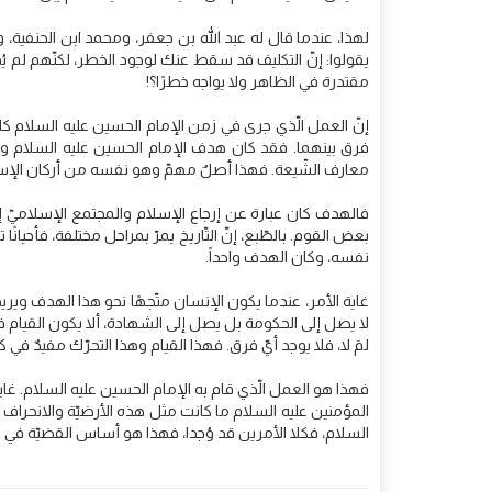
لهذا، عندما قال له عبد الله بن جعفر، ومحمد ابن الحنفية، وع
يقولوا: إنّ التكليف قد سقط عنك لوجود الخطر، لكنّهم لم ي
مقتدرة في الظاهر ولا يواجه خطرًا؟!
إنّ العمل الّذي جرى في زمن الإمام الحسين عليه السلام كان
فرق بينهما. فقد كان هدف الإمام الحسين عليه السلام وهدف
معارف الشّيعة. فهذا أصلٌ مهمّ وهو نفسه من أركان الإس
فالهدف كان عبارة عن إرجاع الإسلام والمجتمع الإسلاميّ إ
بعض القوم. بالطّبع، إنّ التّاريخ يمرّ بمراحل مختلفة، فأحيا
نفسه، وكان الهدف واحداً.
غاية الأمر، عندما يكون الإنسان متّجهًا نحو هذا الهدف ويري
لا يصل إلى الحكومة بل يصل إلى الشهادة، ألا يكون القيام في
لمَ لا، فلا يوجد أيّ فرق. فهذا القيام وهذا التحرّك مفيدٌ في 
فهذا هو العمل الّذي قام به الإمام الحسين عليه السلام. غاية 
المؤمنين عليه السلام ما كانت مثل هذه الأرضيّة والانحراف 
السلام، فكلا الأمرين قد وُجدا، فهذا هو أساس القضيّة في 