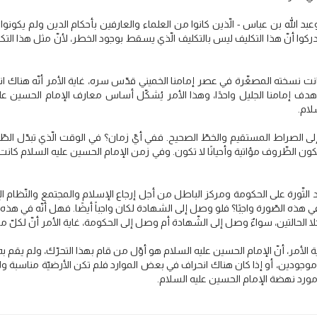
بد الله بن عباس - الّذين كانوا من العلماء والعارفين بأحكام الدين ولم يكونوا 
ُدركوا أنّ هذا التكليف ليس بالتكليف الّذي يسقط بوجود الخطر، لأنّ مثل هذا ا
ت نسخته المصغّرة في عصر إمامنا الخميني قدّس سره، غاية الأمر أنّه هناك انتهى
 إمامنا الجليل واحدًا، وهذا الأمر يُشكّل أساس معارف الإمام الحسين عليه 
لام.
لى الصراط المستقيم والخطّ الصحيح. ففي أيّ زمان؟ في الوقت الّذي تبدّل ال
نًا تكون الظّروف مؤاتية وأحيانًا لا تكون. وفي زمن الإمام الحسين عليه السلام 
د الثّورة على الحكومة ومركز الباطل من أجل إرجاع الإسلام والمجتمع والنّظام 
 هذه الصّورة واجبًا؟ فلو وصل إلى الشهادة لكان واجباً أيضًا. فهل أنّه في هذه 
كلا الحالتين، سواءٌ وصل إلى الشّهادة أم وصل إلى الحكومة، غاية الأمر أنّ لكلّ منه
الأمر، أنّ الإمام الحسين عليه السلام هو أوّل من قام بهذا التحرّك، ولم يقم به أح
موجودين، أو إذا كان هناك انحراف في بعض الموارد فلم تكن الأرضيّة مناسبة ولا 
مورد نهضة الإمام الحسين عليه السلام.