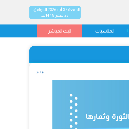
الجمعة 07 آب 2026 الموافق لـ
23 صفر 1448هـ
المناسبات
البث المباشر
ع+
ع-