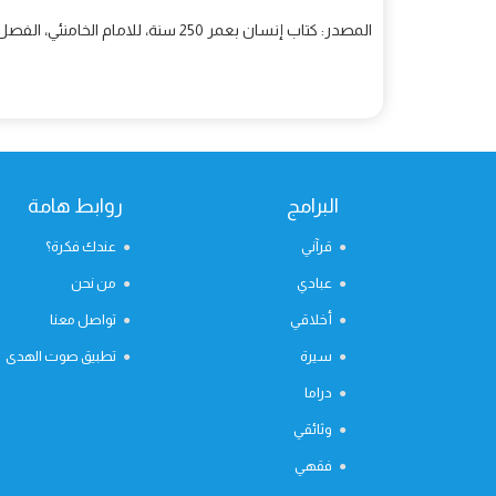
المصدر: كتاب إنسان بعمر 250 سنة، للامام الخامنئي، الفصل السادس: الإمام الحسين (ع)
البرامج
روابط هامة
قرآني
عندك فكرة؟
عبادي
من نحن
أخلاقي
تواصل معنا
سيرة
تطبيق صوت الهدى
دراما
وثائقي
فقهي