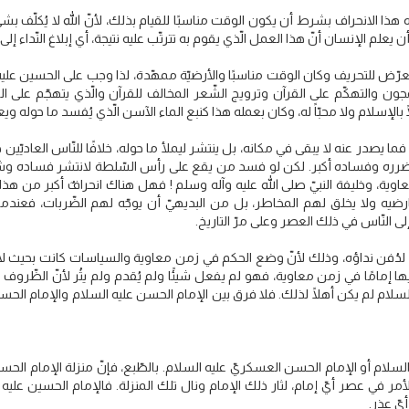
ه هذا الانحراف بشرط أن يكون الوقت مناسبًا للقيام بذلك، لأنّ الله لا يُكلّف ب
 يعلم الإنسان أنّ هذا العمل الّذي يقوم به تترتّب عليه نتيجة، أي إبلاغ النّدا
عرّض للتحريف وكان الوقت مناسبًا والأرضيّة ممهّدة، لذا وجب على الحسين عليه
جون والتهكّم على القرآن وترويج الشّعر المخالف للقرآن والّذي يتهجّم على الد
لإسلام ولا محبّاً له، وكان بعمله هذا كنبع الماء الآسن الّذي يُفسد ما حوله ويع
ع، فما يصدر عنه لا يبقى في مكانه، بل ينتشر ليملأ ما حوله، خلافًا للنّاس الع
ره وفساده أكبر. لكن لو فسد من يقع على رأس السّلطة لانتشر فساده وشمل كلّ 
 وخليفة النبيّ صلى الله عليه وآله وسلم ! فهل هناك انحرافٌ أكبر من هذا؟
يه ولا يخلق لهم المخاطر، بل من البديهيّ أن يوجّه لهم الضّربات، فعند
إلى النّاس في ذلك العصر وعلى مرّ التاريخ.
ية لدُفن نداؤه، وذلك لأنّ وضع الحكم في زمن معاوية والسياسات كانت بحيث لا
ها إمامًا في زمن معاوية، فهو لم يفعل شيئًا ولم يُقدم ولم يثُر لأنّ الظّروف 
 السلام لم يكن أهلًا لذلك. فلا فرق بين الإمام الحسن عليه السلام والإمام الحس
السلام أو الإمام الحسن العسكريّ عليه السلام. بالطّبع، فإنّ منزلة الإمام الحسي
مر في عصر أيّ إمام، لثار ذلك الإمام ونال تلك المنزلة. فالإمام الحسين عليه 
يّ عذر.