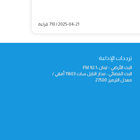
2025-04-21 | 710 قراءة
ترددات الإذاعة
البث الأرضي - لبنان :92.1
FM
البث الفضائي : مدار النايل سات 11603 أفقي /
معدل الترميز 27500