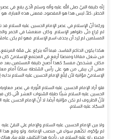
إنّه خليفة النبيّ صلى الله عليه وآله وسلم الّذي يقع في عصر
الخطر، كلّا، ليس هذا هو المقصود، فمعنى هذه العبارة، هو أن
وربّما أنّ الإسلام في عصر الإمام الحسين عليه السلام قد ت
لم يُراعِ حتّى ظواهر الإسلام. وكان منغمسًا في الخمر والم
المسلمين لم يُرد أن يحذف اسم الإسلام. فهو لم يكن عاملًا با
هكذا يكون الحاكم الفاسد، فبما أنّه يتربّع على قمّة المرتف
من شغل مقامًا ومنصبًا أرفع في المجتمع الإسلاميّ كان ضر
مكان. فشخصٌ مفسدٌ كهذا أصبح خليفة المسلمين بعد معاوية،
معنى أن يبقى من هو على رأس السّلطة ساكتًا أمام معارض
الإسلاميّ مؤاتية لأن يُبلّغ الإمام الحسين عليه السلام نداءه 
فلو أراد الإمام الحسين عليه السلام الثّورة في عصر معاو
الحسين عليه السلام شيئًا طيلة السّنوات العشر الّتي كان في
لأنّ الظروف لم تكن مؤاتية أيضًا، لا أنّ الإمام الحسن عليه
السجّاد عليه السلام،
ولا بين الإمام الحسين عليه السلام والإمام علي النقيّ عليه 
لم يؤدّوه، لكنّهم سواء في منصب الإمامة. ولو وقع هذا الأ
محيص له عليه السلام من تأدية هذا التكليف، فلم يبقَ هناك أ