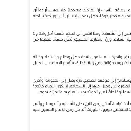
من عامّة النّاس - إنّ تحرّكك فيه خطرٌ فلا تذهب، أرادوا أن
لتكليف فيه خطر دومًا، فهل يمكن لإنسان أن يثور ضدّ سلطة
 إلى الشّهادة وهنا انتهى إلى الحكم، فهما أمرٌ واحدٌ ولا
السلام، وإنّ المعارف الحسينيّة تُمثّل قسمًا عظيمًا من
طّريق، وانحرف المسلمون نتيجة جهل وظلم واستبداد وخيانة
كانت الظروف مؤاتية وفي زمننا كذلك، فأقدم الإمام على العمل
الإسلاميّ إلى موقعه الصحيح، تارةً يصل إلى الحكومة، وأخرى
الصّورة التي وصل فيها إلى الشهادة، لا يكون للقيام فائدة؟
ما نوعًا خاصًّا من الفوائد يجب القيام به والتحرّك نحوه.
دٌ قبله، لأنّه في زمن النبيّ صلى الله عليه وآله وسلم وأمير
المقتضى موجوداً(للثورة)، أمّا في زمن الإمام الحسين عليه