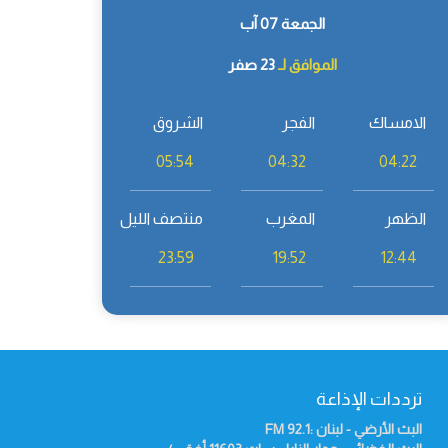
الجمعة 07 آب
الموافق لـ
23 صفر
الامساك
الفجر
الشروق
05:54
04:32
04:22
الظهر
المغرب
منتصف الليل
23:59
19:52
12:44
ترددات الإذاعة
البث الأرضي - لبنان :92.1
FM