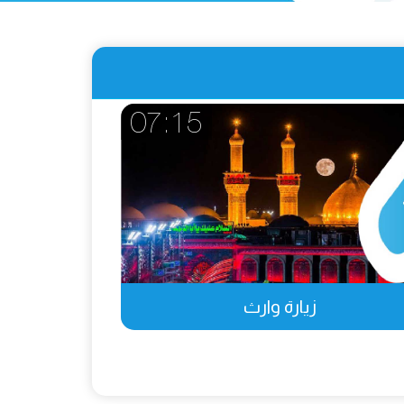
07:15
زيارة وارث