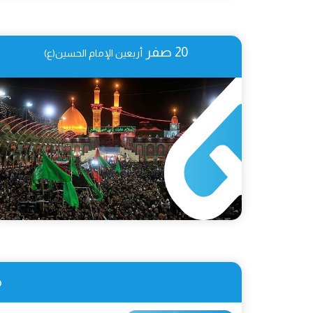
20 صفر
أربعين الإمام الحسين(ع)
م