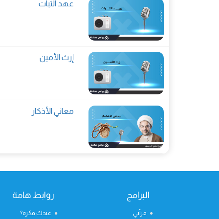
عهد الثبات
إرث الأمين
معاني الأذكار
البرامج
روابط هامة
قرآني
عندك فكرة؟