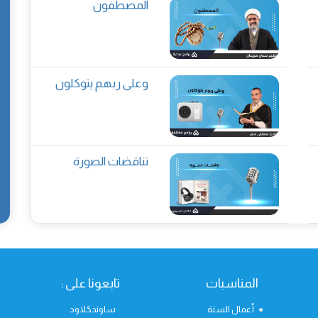
المصطفون
وعلى ربهم يتوكلون
تناقضات الصورة
المناسبات
تابعونا على :
أعمال السنة
ساوندكلاود