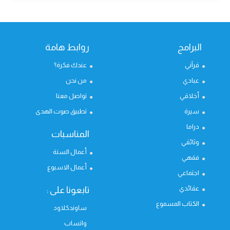
البرامج
روابط هامة
قرآني
عندك فكرة؟
عبادي
من نحن
أخلاقي
تواصل معنا
سيرة
تطبيق صوت الهدى
دراما
المناسبات
وثائقي
أعمال السنة
فقهي
أعمال الاسبوع
اجتماعي
عقائدي
تابعونا على :
الكتاب المسموع
ساوندكلاود
واتساب