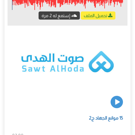
تحميل الملف
إستمع له 2 مرة
15 موانع الجهاد ج2