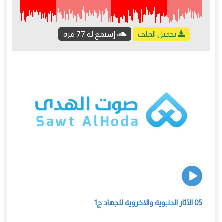
تحميل الملف
إستمع له 77 مرة
05 الآثار الدنيوية والاخروية للجهاد ج1