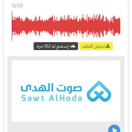
02:00
تحميل الملف
إستمع له 102 مرة