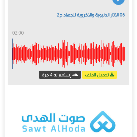
06 الآثار الدنيوية والاخروية للجهاد ج2
02:00
تحميل الملف
إستمع له 4 مرة