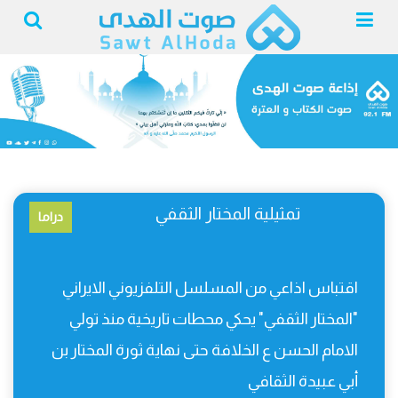
تمثيلية المختار الثقفي
دراما
اقتباس اذاعي من المسلسل التلفزيوني الايراني
"المختار الثقفي" يحكي محطات تاريخية منذ تولي
الامام الحسن ع الخلافة حتى نهاية ثورة المختار بن
أبي عبيدة الثقافي