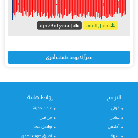
تحميل الملف
إستمع له 29 مرة
عذراً, لا يوجد حلقات أخرى
البرامج
روابط هامة
قرآني
عندك فكرة؟
عبادي
من نحن
أخلاقي
تواصل معنا
سيرة
تطبيق صوت الهدى