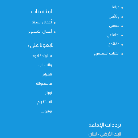
دراما
المناسبات
وثائقي
أعمال السنة
فقهي
أعمال الاسبوع
اجتماعي
عقائدي
تابعونا على :
الكتاب المسموع
ساوندكلاود
واتساب
تلغرام
فايسبوك
تويتر
انستغرام
يوتيوب
ترددات الإذاعة
البث الأرضي - لبنان