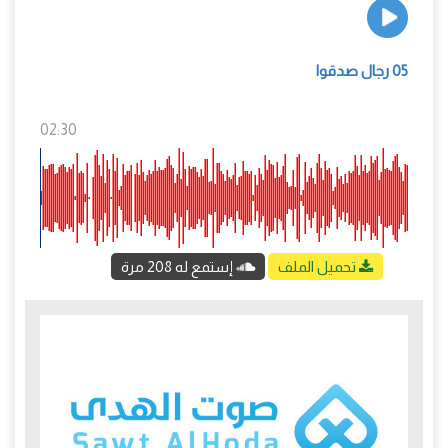
05 رجال صدقوا
02:30
تحميل الملف
إستمع له 208 مرة