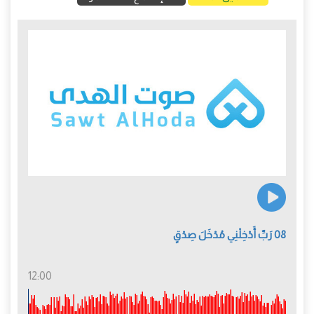
08 رَبِّ أَدْخِلْنِي مُدْخَلَ صِدْقٍ
12:00