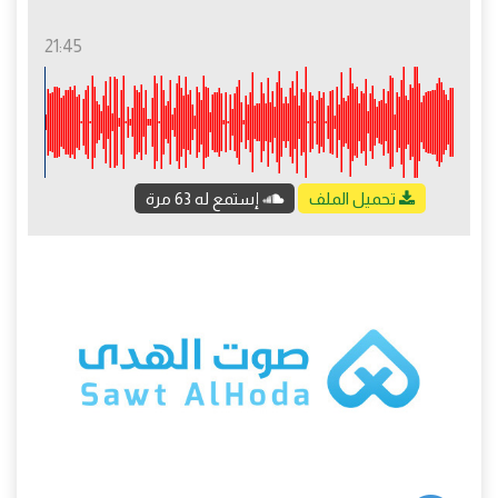
21:45
تحميل الملف
إستمع له 63 مرة