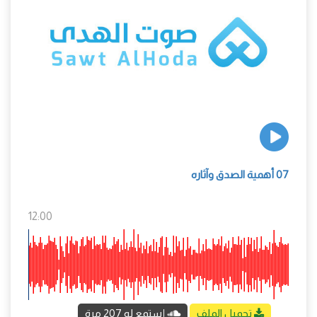
07 أهمية الصدق وآثاره
12:00
تحميل الملف
إستمع له 207 مرة