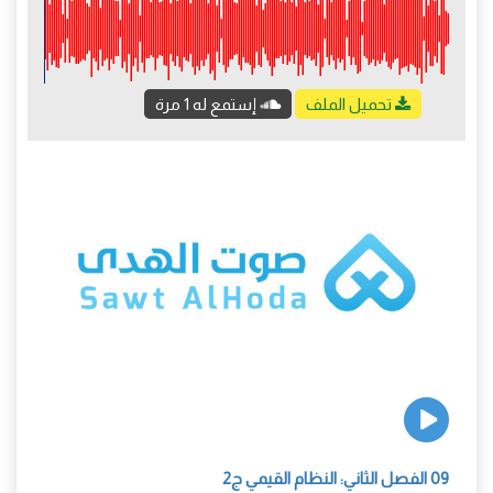
تحميل الملف
إستمع له 1 مرة
09 الفصل الثاني: النظام القيمي ج2