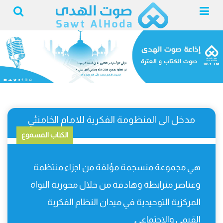
مدخل الى المنظومة الفكرية للامام الخامنئي
الكتاب المسموع
هي مجموعة منسجمة مؤلفة من اجزاء منتظمة
وعناصر مترابطة وهادفة من خلال محورية النواة
المركزية التوحيدية في ميدان النظام الفكرية
القيمي والاجتماعي.