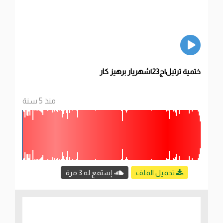
ختمية ترتيل|ج23|شهريار برهيز كار
منذ 5 سنة
تحميل الملف
إستمع له 3 مرة