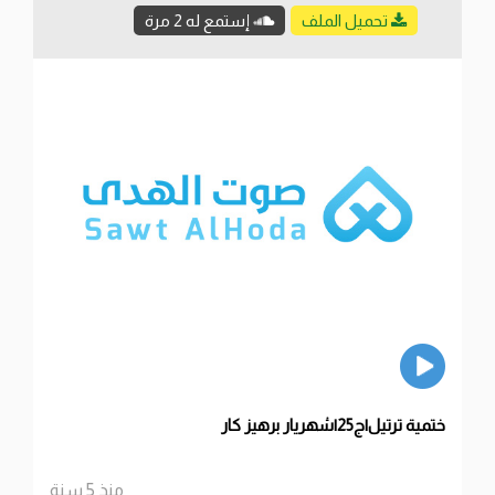
تحميل الملف
إستمع له 2 مرة
ختمية ترتيل|ج25|شهريار برهيز كار
منذ 5 سنة