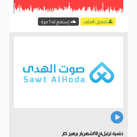
تحميل الملف
إستمع له 1 مرة
ختمية ترتيل|ج18|شهريار برهيز كار