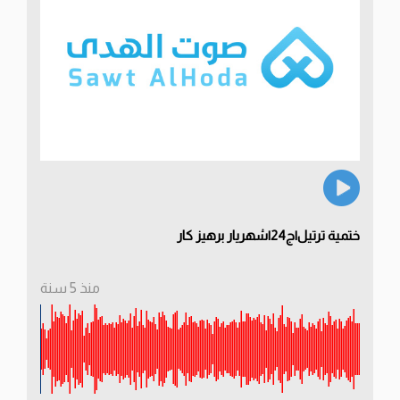
ختمية ترتيل|ج24|شهريار برهيز كار
منذ 5 سنة