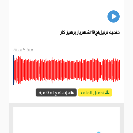
ختمية ترتيل|ج19|شهريار برهيز كار
منذ 5 سنة
تحميل الملف
إستمع له 0 مرة