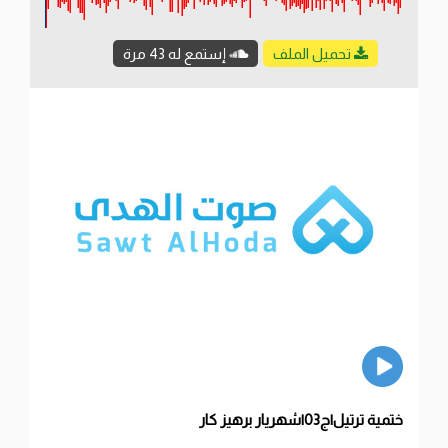
تحميل الملف
إستمع له 43 مرة
ختمية ترتيل|ج03|شهريار برهيز كار