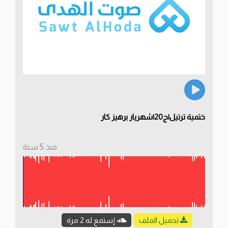
ختمية ترتيل|ج20|شهريار برهيز كار
منذ 5 سنة
تحميل الملف
إستمع له 2 مرة