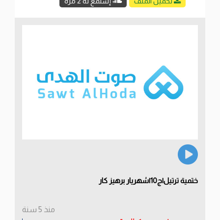
تحميل الملف
إستمع له 2 مرة
ختمية ترتيل|ج10|شهريار برهيز كار
منذ 5 سنة