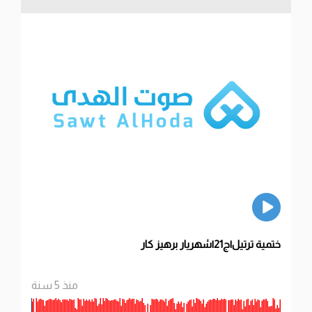
ختمية ترتيل|ج21|شهريار برهيز كار
منذ 5 سنة