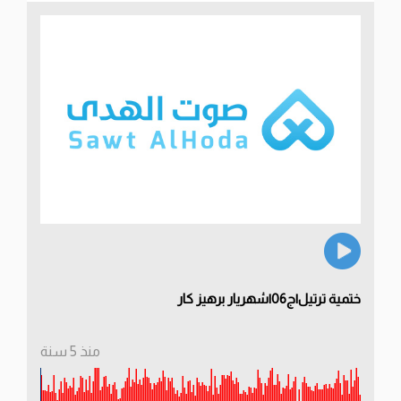
ختمية ترتيل|ج06|شهريار برهيز كار
منذ 5 سنة