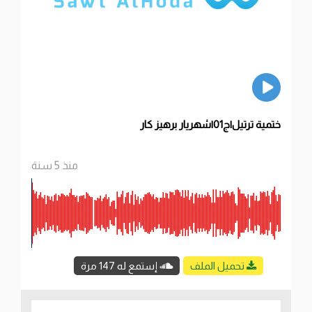
ختمية ترتيل|ج01|شهريار برهيز كار
منذ 5 سنة
تحميل الملف
إستمع له 147 مرة