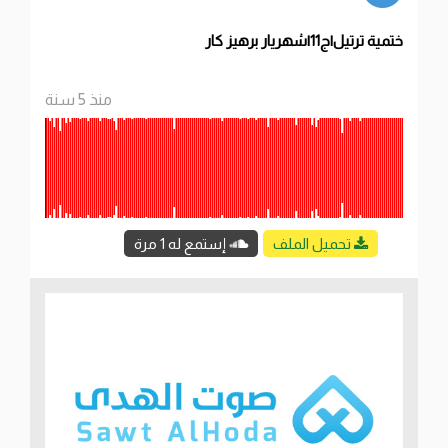
ختمية ترتيل|ج11|شهريار برهيز كار
منذ 5 سنة
تحميل الملف
إستمع له 1 مرة