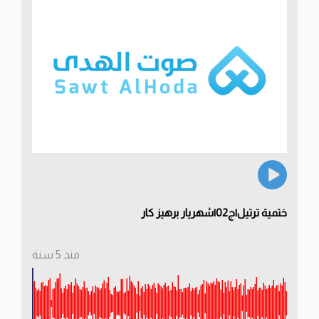
ختمية ترتيل|ج02|شهريار برهيز كار
منذ 5 سنة