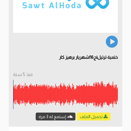
ختمية ترتيل|ج16|شهريار برهيز كار
منذ 5 سنة
تحميل الملف
إستمع له 3 مرة