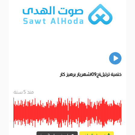
ختمية ترتيل|ج09|شهريار برهيز كار
منذ 5 سنة