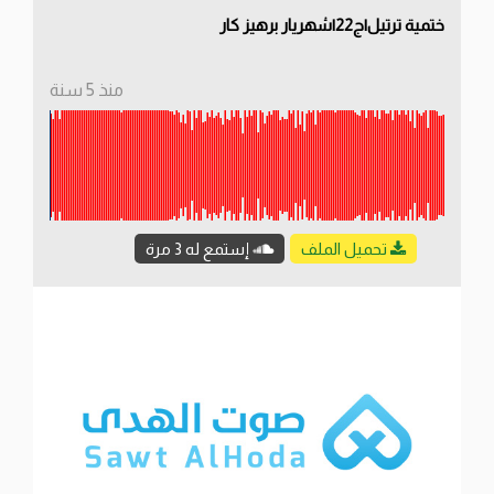
ختمية ترتيل|ج22|شهريار برهيز كار
منذ 5 سنة
تحميل الملف
إستمع له 3 مرة