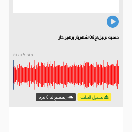
ختمية ترتيل|ج08|شهريار برهيز كار
منذ 5 سنة
تحميل الملف
إستمع له 6 مرة