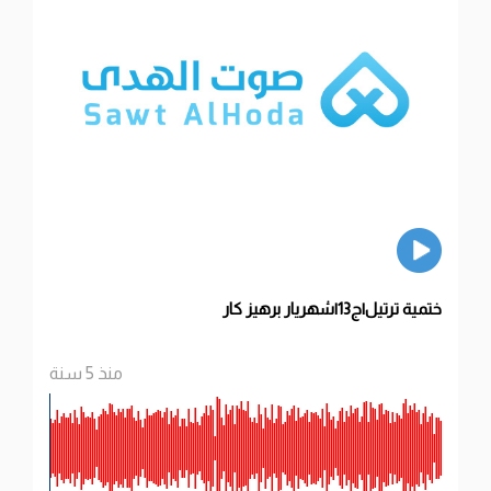
ختمية ترتيل|ج13|شهريار برهيز كار
منذ 5 سنة