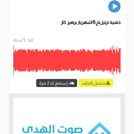
ختمية ترتيل|ج15|شهريار برهيز كار
منذ 5 سنة
تحميل الملف
إستمع له 2 مرة