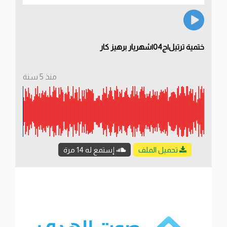
ختمية ترتيل|ج04|شهريار برهيز كار
منذ 5 سنة
تحميل الملف
إستمع له 14 مرة