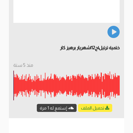
ختمية ترتيل|ج12|شهريار برهيز كار
منذ 5 سنة
تحميل الملف
إستمع له 1 مرة