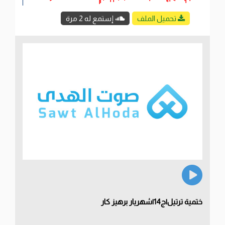
تحميل الملف
إستمع له 2 مرة
ختمية ترتيل|ج14|شهريار برهيز كار