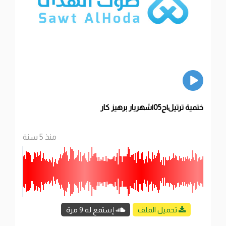
ختمية ترتيل|ج05|شهريار برهيز كار
منذ 5 سنة
تحميل الملف
إستمع له 9 مرة