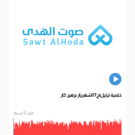
ختمية ترتيل|ج17|شهريار برهيز كار
منذ 5 سنة