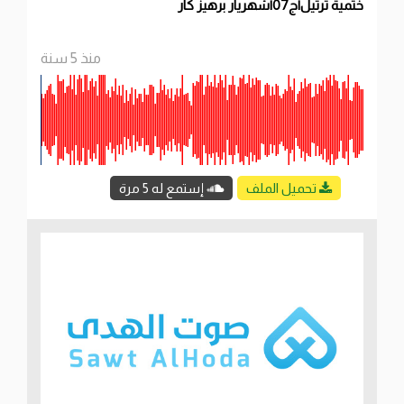
ختمية ترتيل|ج07|شهريار برهيز كار
منذ 5 سنة
تحميل الملف
إستمع له 5 مرة