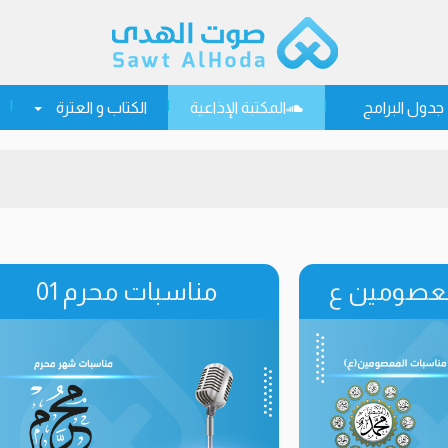
جدول البرامج
المكتبة الإذاعية
الكتاب و العترة
معصومين ع
مناسبات محرم 01