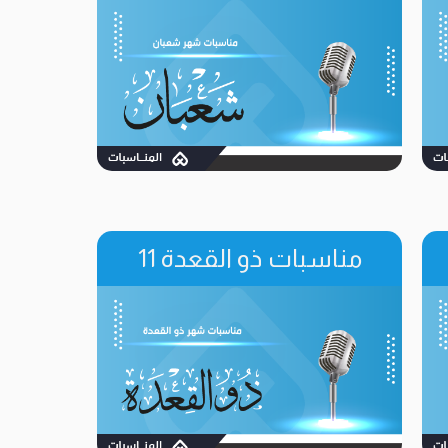
مناسبات ذو القعدة 11