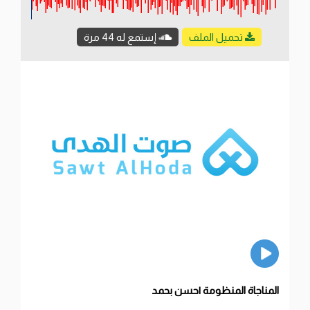
تحميل الملف
إستمع له 44 مرة
المناجاة المنظومة |حسن بحمد