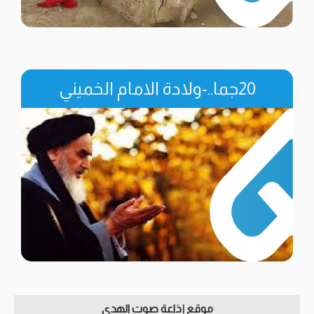
20جما..-ولادة الامام الخميني
موقع إذاعة صوت الهدى