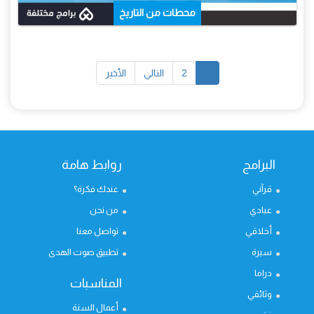
محطات من التاريخ
1
2
التالي
الأخير
البرامج
روابط هامة
قرآني
عندك فكرة؟
عبادي
من نحن
أخلاقي
تواصل معنا
سيرة
تطبيق صوت الهدى
دراما
المناسبات
وثائقي
أعمال السنة