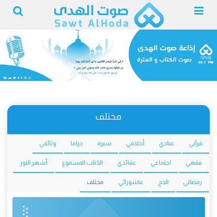
مختلف
قرآني
عبادي
أخلاقي
سيرة
دراما
وثائقي
فقهي
اجتماعي
عقائدي
الكتاب المسموع
أشهر النور
رمضاني
الحج
عاشورائي
مختلف