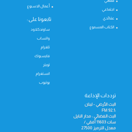
فقهي
أعمال الاسبوع
اجتماعي
عقائدي
تابعونا على :
الكتاب المسموع
ساوندكلاود
واتساب
تلغرام
فايسبوك
تويتر
انستغرام
يوتيوب
ترددات الإذاعة
البث الأرضي - لبنان
FM
:92.1
البث الفضائي : مدار النايل
سات 11603 أفقي /
معدل الترميز 27500