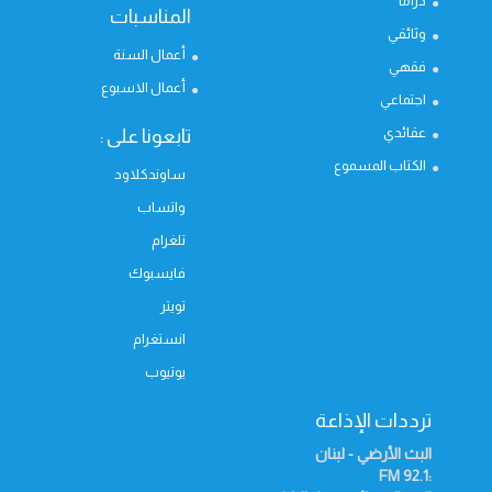
دراما
المناسبات
وثائقي
أعمال السنة
فقهي
أعمال الاسبوع
اجتماعي
عقائدي
تابعونا على :
الكتاب المسموع
ساوندكلاود
واتساب
تلغرام
فايسبوك
تويتر
انستغرام
يوتيوب
ترددات الإذاعة
البث الأرضي - لبنان
FM
:92.1