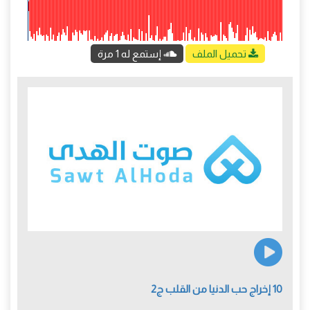
تحميل الملف
إستمع له 1 مرة
10 إخراج حب الدنيا من القلب ج2