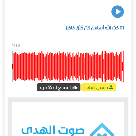
01 حُبّ الله أساسُ كلّ خُلُق فاضل
11:00
تحميل الملف
إستمع له 55 مرة