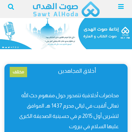
أخلاق المجاهدين
مختلف
محاضرات أخلاقية تتمحور حول مفهوم حبّ الله
تعالى ألقيت في ليالي محرم 1437 هـ الموافق
لتشرين أول 2015 م في حسينية الصديقة الكبرى
عليها السلام في بيروت