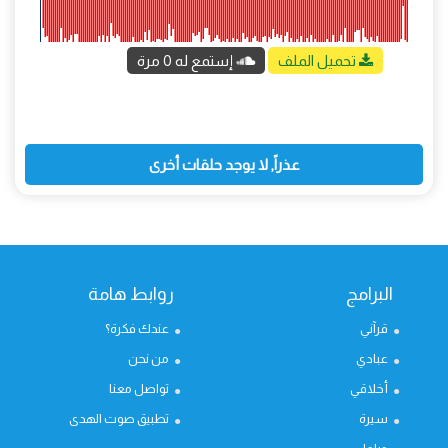
تحميل الملف
إستمع له 0 مرة
عذراً, لا يوجد حلقات أخرى
البرامج
روابط هامة
قرآني
عندك فكرة؟
عبادي
من نحن
أخلاقي
تواصل معنا
سيرة
تطبيق صوت الهدى