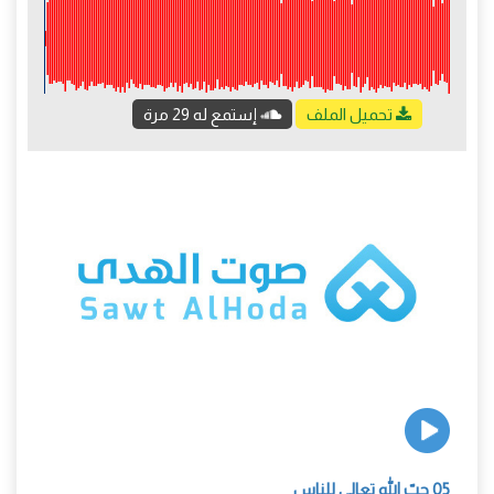
تحميل الملف
إستمع له 29 مرة
05 حبّ الله تعالى للناس