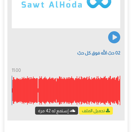
02 حبّ الله فوق كل حبّ
11:00
تحميل الملف
إستمع له 42 مرة