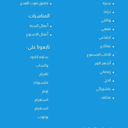
سيرة
تطبيق صوت الهدى
دراما
المناسبات
وثائقي
أعمال السنة
فقهي
أعمال الاسبوع
اجتماعي
عقائدي
تابعونا على :
الكتاب المسموع
ساوندكلاود
أشهر النور
واتساب
رمضاني
تلغرام
الحج
فايسبوك
عاشورائي
تويتر
مختلف
انستغرام
انستغرام
يوتيوب