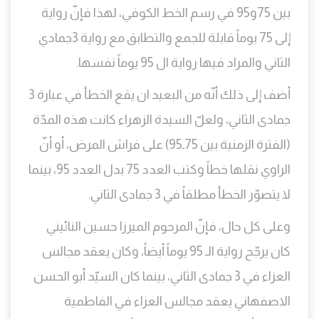
بين 75و95 في رسم الخط الكوفي، لهذا فإنّ رواية
إلى 75 يوماً قابلة للجمع والتطابق مع رواية 3جمادي
الثاني والمراد فيها رواية ال 95 يوماً نفسها.
أضف إلى ذلك أنّه من البعيد ان يقع الخطأ في عبارة 3
جمادى الثاني، ولعلّ السيدة الزهراء كانت هذه المدّة
(الفترة الزمنية بين 75ـ95) على فراش المرض، أو أنّ
الراوي نقلها خطاً وكتب العدد 75 بدل العدد 95، بينما
لا يتصوّر الخطأ مطلقاً في 3 جمادى الثاني.
وعلى كل حال، فإنّ المرحوم الميرزا حسين النائيني
كان يرجّح رواية الـ 95 يوماً أيضاً، وكان يعقد مجالس
العزاء في 3 جمادى الثاني، بينما كان السيّد أبو الحسن
الاصفهاني يعقد مجالس العزاء في الفاطمية