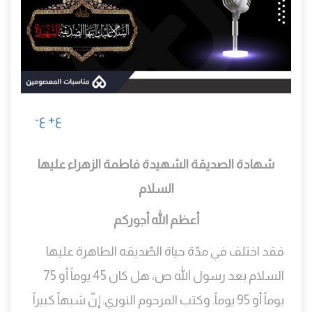
ع+
ع-
شهادة الصديقة الشهيدة فاطمة الزهراء عليها
السلام
أعظم الله أجوركم
فقد اختلف في مدّة حياة الصّديقه الطاهرة عليها
السلام بعد رسول الله ص، هل كان 45 يوماً أو 75
يوماً أو 95 يوماً. وكتب المرحوم النوري: إنّ شبهاً كبيراً