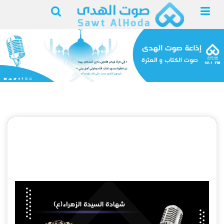
شهادة الزهراء ع (على
رواية) |
13 جمادى الاولى