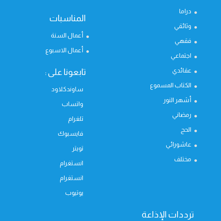
دراما
المناسبات
وثائقي
أعمال السنة
فقهي
أعمال الاسبوع
اجتماعي
عقائدي
تابعونا على :
الكتاب المسموع
ساوندكلاود
أشهر النور
واتساب
رمضاني
تلغرام
الحج
فايسبوك
عاشورائي
تويتر
مختلف
انستغرام
انستغرام
يوتيوب
ترددات الإذاعة